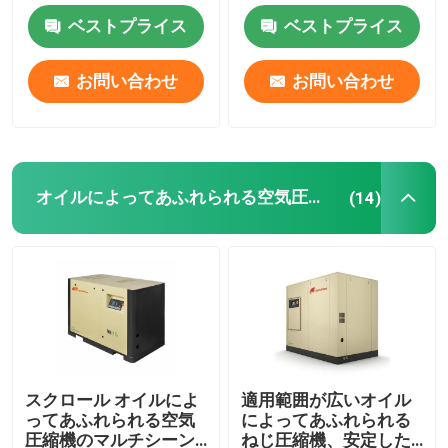
ベストプライス
ベストプライス
回転式ベーン・ポンプ
お問い合わせ
お問い合わせ
側面チャネルの送風機
リング真空ポンプ
オイルによってあふれられる空気圧縮機
(14)
液体リング圧縮機
乾燥した真空ポンプ
産業送風機の解決
スクロール オイルによ
適用範囲が広いオイル
ってあふれられる空気
によってあふれられる
空気圧縮機の部品
圧縮機のマルチシーン
ねじ圧縮機、安定した