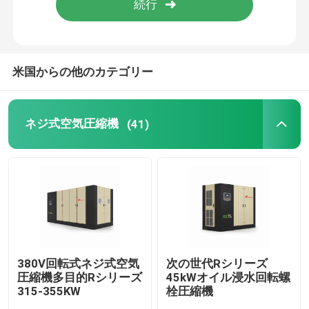
製品
米国からの他のカテゴリー
ネジ式空気圧縮機
ネジ式空気圧縮機
(41)
オイルによってあふれられる空気圧縮機
遠心空気圧縮機
循環の冷やされていたドライヤー
低圧スクリューコンプレッサー
380V回転式ネジ式空気
次の世代Rシリーズ
圧縮機多目的Rシリーズ
45kWオイル浸水回転螺
315-355KW
栓圧縮機
回転式丸い突出部の送風機