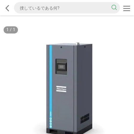
1
/
1