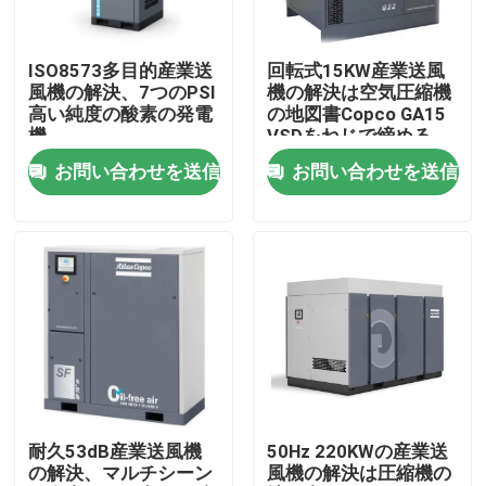
会社案内
ISO8573多目的産業送
回転式15KW産業送風
風機の解決、7つのPSI
機の解決は空気圧縮機
高い純度の酸素の発電
の地図書Copco GA15
品質管理
機
VSDをねじで締める
お問い合わせを送信
お問い合わせを送信
お問い合わせ
見積依頼
ネジ式空気圧縮機
オイルによってあふれられる空気圧縮機
耐久53dB産業送風機
50Hz 220KWの産業送
の解決、マルチシーン
風機の解決は圧縮機の
遠心空気圧縮機